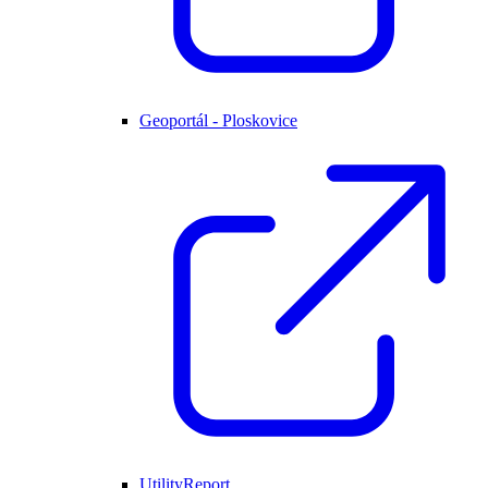
Geoportál - Ploskovice
UtilityReport