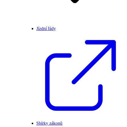
Jízdní řády
Sbírky zákonů