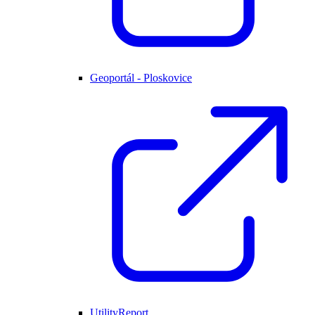
Geoportál - Ploskovice
UtilityReport