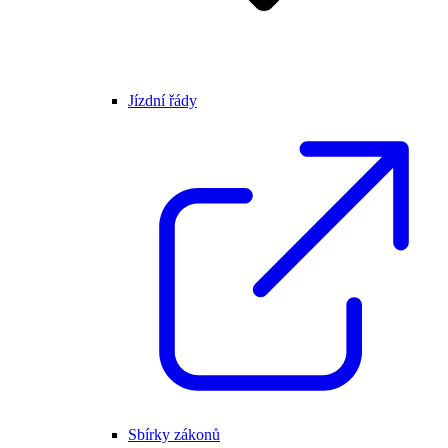
Jízdní řády
Sbírky zákonů