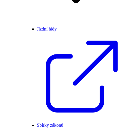
Jízdní řády
Sbírky zákonů