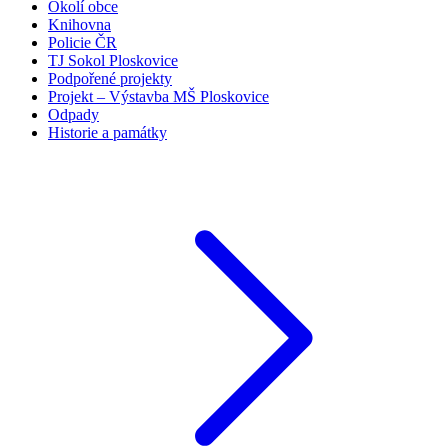
Okolí obce
Knihovna
Policie ČR
TJ Sokol Ploskovice
Podpořené projekty
Projekt – Výstavba MŠ Ploskovice
Odpady
Historie a památky