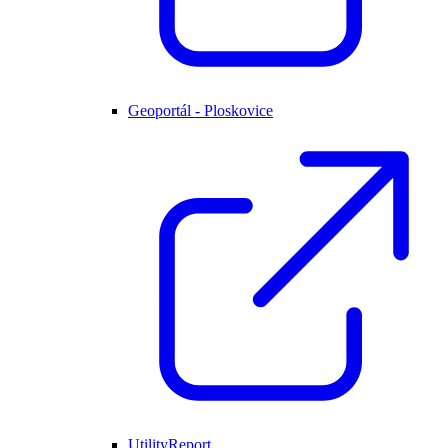
Geoportál - Ploskovice
UtilityReport