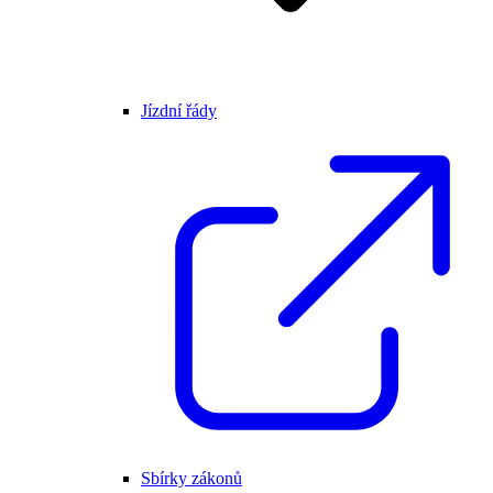
Jízdní řády
Sbírky zákonů