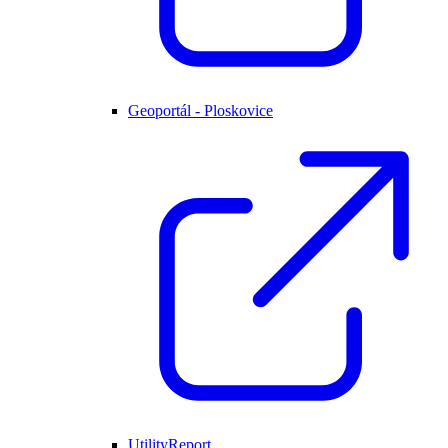
Geoportál - Ploskovice
UtilityReport