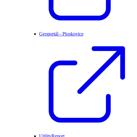
Geoportál - Ploskovice
UtilityReport