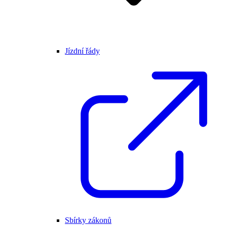
Jízdní řády
Sbírky zákonů